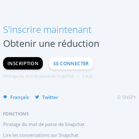
S'inscrire maintenant
Obtenir une réduction
S'INSCRIRE MAINTENANT
INSCRIPTION
SE CONNECTER
English
Русский
Piratage du mot de passe de Snapchat
F.A.Q.
Español
Français
Twitter
© SNSPY
FONCTIONS
Piratage du mot de passe de Snapchat
Lire les conversations sur Snapchat