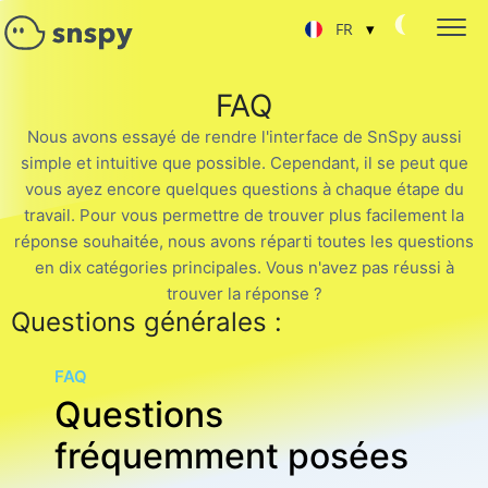
▾
FR
English
PIRATAGE DU MOT DE PASSE DE SNAPCHAT
FAQ
Suivi du compte cible
Русский
Nous avons essayé de rendre l'interface de SnSpy aussi
LIRE LES CONVERSATIONS SUR SNAPCHAT
simple et intuitive que possible. Cependant, il se peut que
Lire les messages du chat
Español
vous ayez encore quelques questions à chaque étape du
SUIVI DES AMIS ET DES ABONNÉS
travail. Pour vous permettre de trouver plus facilement la
Pirater la liste de contacts de Snapchat
réponse souhaitée, nous avons réparti toutes les questions
en dix catégories principales. Vous n'avez pas réussi à
RÉCUPÉRER UN COMPTE SNAPCHAT
Récupérer un chat supprimé
trouver la réponse ?
Questions générales :
SNAPCHAT LOCALISATION ACTUELLE
Découvrez où se trouve l'utilisateur
FAQ
PIRATER LES APPELS SNAPCHAT
Questions
Pirater la liste de contacts de Snapchat
fréquemment posées
ESPIONNER SNAPCHAT EN LIGNE
Application de piratage de chat de groupe