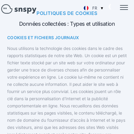
▾
FR
POLITIQUES DE COOKIES
English
Données collectées : Types et utilisation
PIRATAGE DU MOT DE PASSE DE SNAPCHAT
Suivi du compte cible
Русский
COOKIES ET FICHIERS JOURNAUX
LIRE LES CONVERSATIONS SUR SNAPCHAT
Lire les messages du chat
Nous utilisons la technologie des cookies dans le cadre des
Español
rapports statistiques de notre site Web. Un cookie est un petit
SUIVI DES AMIS ET DES ABONNÉS
fichier texte stocké par un site web sur votre ordinateur pour
Pirater la liste de contacts de Snapchat
garder une trace de diverses choses afin de personnaliser
RÉCUPÉRER UN COMPTE SNAPCHAT
votre expérience en ligne. Le cookie lui-même ne contient ni
Récupérer un chat supprimé
ne collecte aucune information. Il peut aider le site web à
SNAPCHAT LOCALISATION ACTUELLE
fournir un service plus convivial. Les cookies jouent un rôle
Découvrez où se trouve l'utilisateur
clé dans la personnalisation d'Internet et la publicité
comportementale en ligne. Nous recueillons des données
PIRATER LES APPELS SNAPCHAT
statistiques sur les pages visitées, le contenu téléchargé, le
Pirater la liste de contacts de Snapchat
nom de domaine du fournisseur d'accès à Internet et le pays
ESPIONNER SNAPCHAT EN LIGNE
des visiteurs, ainsi que les adresses des sites Web visités
Application de piratage de chat de groupe